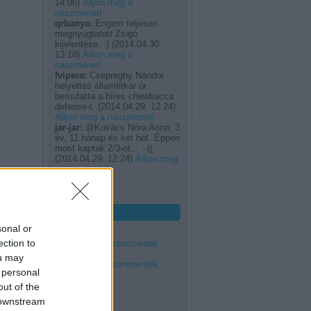
14:06
)
Álljon meg a
nászmenet!
qrbanya:
Engem teljesen
megnyugtatott Zsigó
kijelentése. :)
(
2014.04.30.
13:18
)
Álljon meg a
nászmenet!
fvipera:
Csepreghy Nándor
helyettes államtitkár úr
bemutatta a híres chewbacca
defense-t.
(
2014.04.29. 12:24
)
Álljon meg a nászmenet!
jar-jar:
@Kovács Nóra Anna: 3
év, 11 hónap és két hét. Éppen
most kaptak 2/3-ot... :-((
(
2014.04.29. 12:24
)
Álljon meg
a nászmenet!
Utolsó 20
Feedek
sonal or
RSS 2.0
ection to
bejegyzések
,
kommentek
Atom
ou may
bejegyzések
,
kommentek
 personal
out of the
 downstream