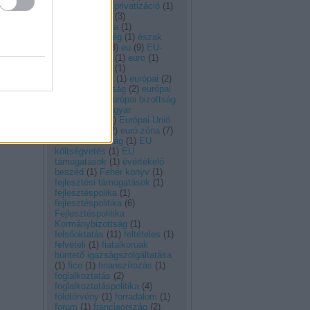
(
1
)
energetikai privatizáció
(
1
)
energiapolitika
(
3
)
energiastratégia
(
1
)
esélyegyenlőség
(
1
)
észak
korea
(
1
)
EU
(
3
)
eu
(
9
)
EU-
csúcs
(
2
)
euró
(
1
)
euro
(
1
)
eurobarométer
(
1
)
euróbevezetés
(
1
)
európai
(
2
)
Európai Bizottság
(
2
)
európai
bizottság
(
1
)
európai bizottság
jelentése a magyar
gazdaságról
(
1
)
Európai Unió
(
2
)
eurózóna
(
2
)
euró zóna
(
7
)
euro zóna válság
(
1
)
EU
költségvetés
(
1
)
EU
támogatások
(
1
)
évértékelő
beszéd
(
1
)
Fehér könyv
(
1
)
fejlesztési támogatások
(
1
)
fejlesztéspolika
(
1
)
fejlesztéspolitika
(
6
)
Fejlesztéspolitika
Kormánybizottság
(
1
)
felsőoktatás
(
11
)
feltételes
(
1
)
felvételi
(
1
)
fiatalkorúak
büntető igazságszolgáltatása
(
1
)
fico
(
1
)
finanszírozás
(
1
)
foglalkoztatás
(
2
)
foglalkoztatáspolitika
(
4
)
földtörvény
(
1
)
forradalom
(
1
)
forum
(
1
)
franciaország
(
2
)