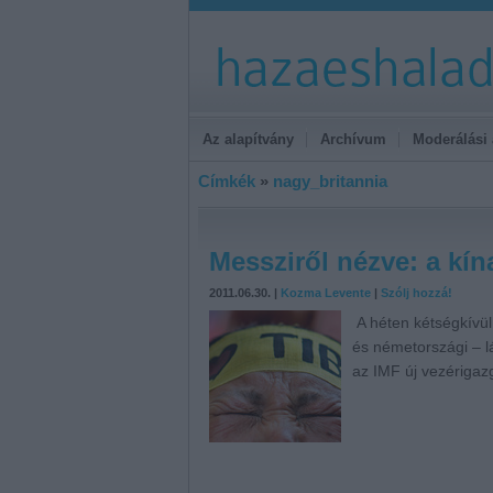
Az alapítvány
Archívum
Moderálási 
Címkék
»
nagy_britannia
Messziről nézve: a kín
2011.06.30. |
Kozma Levente
|
Szólj hozzá!
A héten kétségkívül
és németországi – l
az IMF új vezérigaz