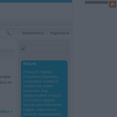
Bejelentkezés
Regisztráció
Rólunk
A Haza és Haladás
angliai
Közpolitikai Alapítvány
szakpolitikai publikáció,
ráma és
konferenciái mellett
rendszeres blog-
bejegyzésekkel is hozzá
kíván járulni napjaink
legfontosabb kérdéseinek
higgadt, szakszerű és
ikkre »
elmélyült megvitatásához.