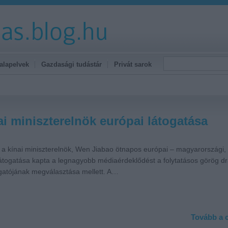
alapelvek
Gazdasági tudástár
Privát sarok
ai miniszterelnök európai látogatása
 a kínai miniszterelnök, Wen Jiabao ötnapos európai – magyarországi, 
átogatása kapta a legnagyobb médiaérdeklődést a folytatásos görög d
gatójának megválasztása mellett. A…
Tovább a c