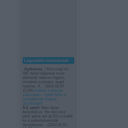
Legutóbbi kommentek
_Epikurosz_:
Közszolg! Az
IMF belső képzései most
elérhetők teljesen ingyen,
mindenki számára, angol
nyelven. Á...
(
2014.05.07.
12:09
)
Keleten a helyzet
változatlan – újabb leltár a
gyengélkedő magyar
gazdaságról
A-Z sport:
Nem olyan
bonyolult ez. Ha nem lesz
pénz akkor azt az EU a multik
és a judeobolsevisták
támadásána...
(
2014.05.01.