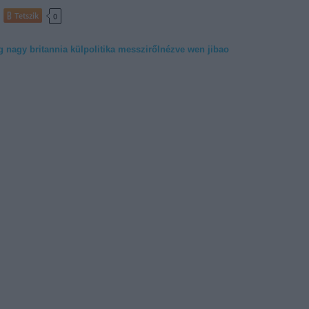
Tetszik
0
g
nagy britannia
külpolitika
messzirőlnézve
wen jibao