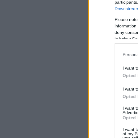
participants
Downstream 
Please note
information 
deny consent
in below Go
Persona
I want t
Opted 
I want t
Opted 
I want 
Advertis
Opted 
I want t
of my P
was col