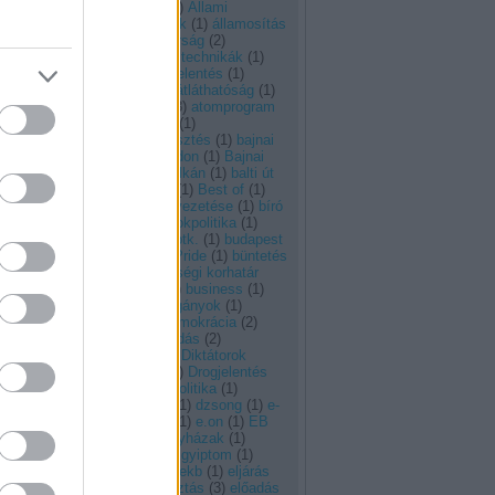
keretzámok
(
1
)
Állami
Számvevőszék
(
1
)
államosítás
(
2
)
állampolgárság
(
2
)
antikorrupciós technikák
(
1
)
arab
(
3
)
ÁSZ-jelentés
(
1
)
átalakítás
(
3
)
átláthatóság
(
1
)
atomenergia
(
3
)
atomprogram
(
1
)
autonómia
(
1
)
autópályafejlesztés
(
1
)
bajnai
(
1
)
Bajnai Gordon
(
1
)
Bajnai
Gordon.
(
1
)
balkán
(
1
)
balti út
(
1
)
belpolitika
(
1
)
Best of
(
1
)
beszéd
(
1
)
bevezetése
(
1
)
bíró
andrás
(
1
)
birtokpolitika
(
1
)
biztonság
(
1
)
btk.
(
1
)
budapest
(
1
)
Budapest Pride
(
1
)
büntetés
(
1
)
büntethetőségi korhatár
leszállítása
(
1
)
business
(
1
)
cenzúra
(
1
)
cigányok
(
1
)
Címkék
(
1
)
demokrácia
(
2
)
demokratizálódás
(
2
)
devizahitel
(
1
)
Diktátorok
Kézikönyve
(
1
)
Drogjelentés
2012
(
1
)
drogpolitika
(
1
)
drogstratégia
(
1
)
dzsong
(
1
)
e-
útdíj
(
2
)
E.on
(
1
)
e.on
(
1
)
EB
jelentés
(
1
)
egyházak
(
1
)
egyiptom
(
1
)
Egyiptom
(
1
)
együttélés
(
1
)
ekb
(
1
)
eljárás
(
1
)
elnökválasztás
(
3
)
előadás