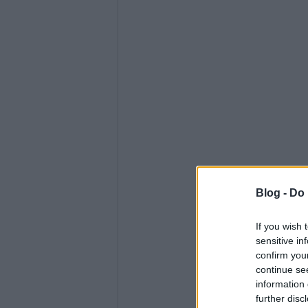
Blog -
Do 
If you wish 
sensitive in
confirm you
continue se
information 
further disc