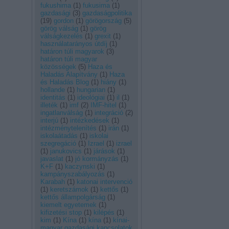
fukushima
(
1
)
fukusima
(
1
)
gazdasági
(
3
)
gazdaságpolitika
(
19
)
gordon
(
1
)
görögország
(
5
)
görög válság
(
1
)
görög
válságkezelés
(
1
)
grexit
(
1
)
használatarányos útdíj
(
1
)
határon túli magyarok
(
3
)
határon túli magyar
közösségek
(
5
)
Haza és
Haladás Alapítvány
(
1
)
Haza
és Haladás Blog
(
1
)
hiány
(
1
)
hollande
(
1
)
hungarian
(
1
)
identitás
(
1
)
ideológiai
(
1
)
il
(
1
)
illeték
(
1
)
imf
(
2
)
IMF-hitel
(
1
)
ingatlanválság
(
1
)
integráció
(
2
)
interjú
(
1
)
intézkedések
(
1
)
intézménytelenítés
(
1
)
irán
(
1
)
iskolaátadás
(
1
)
iskolai
szegregáció
(
1
)
Izrael
(
1
)
izrael
(
1
)
janukovics
(
1
)
járások
(
1
)
javaslat
(
1
)
jó kormányzás
(
1
)
K+F
(
1
)
kaczynski
(
1
)
kampányszabályozás
(
1
)
Karabah
(
1
)
katonai intervenció
(
1
)
keretszámok
(
1
)
kettős
(
1
)
kettős állampolgárság
(
1
)
kiemelt egyetemek
(
1
)
kifizetési stop
(
1
)
kilépés
(
1
)
kim
(
1
)
Kína
(
1
)
kína
(
1
)
kínai-
magyar gazdasági kapcsolatok