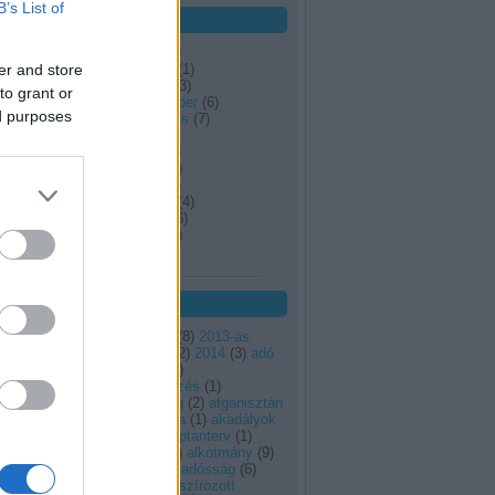
B’s List of
Archívum
2014 április
(
1
)
er and store
2014 március
(
1
)
2013 október
(
3
)
to grant or
2013 szeptember
(
6
)
ed purposes
2013 augusztus
(
7
)
2013 július
(
1
)
2013 június
(
1
)
2013 május
(
2
)
2013 április
(
3
)
2013 március
(
4
)
2013 február
(
6
)
2013 január
(
9
)
Tovább
...
Címkék
2011
(
3
)
2012
(
8
)
2013-as
költségvetés
(
2
)
2014
(
3
)
adó
(
3
)
adósság
(
1
)
adósságrendezés
(
1
)
adósságválság
(
2
)
afganisztán
(
1
)
agrárpolitika
(
1
)
akadályok
(
1
)
alap
(
1
)
alaptanterv
(
1
)
alaptörvény
(
1
)
alkotmány
(
9
)
állam
(
1
)
államadósság
(
6
)
államilag finanszírozott