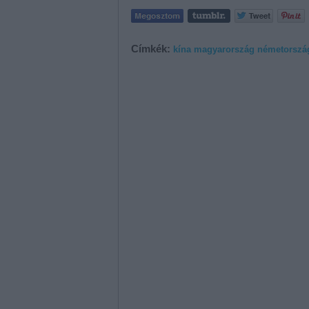
Címkék:
kína
magyarország
németorszá