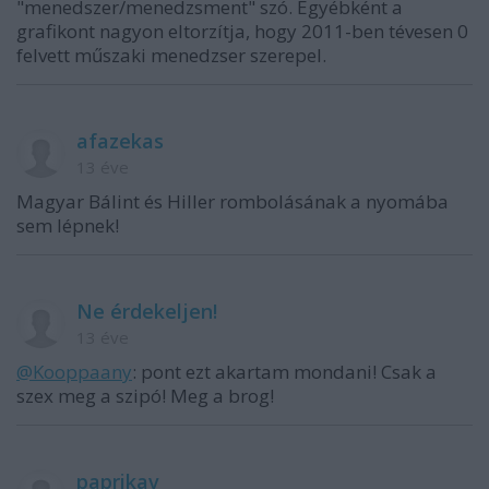
"menedszer/menedzsment" szó. Egyébként a
grafikont nagyon eltorzítja, hogy 2011-ben tévesen 0
felvett műszaki menedzser szerepel.
afazekas
13 éve
Magyar Bálint és Hiller rombolásának a nyomába
sem lépnek!
Ne érdekeljen!
13 éve
@Kooppaany
: pont ezt akartam mondani! Csak a
szex meg a szipó! Meg a brog!
paprikav