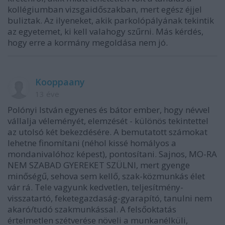
kollégiumban vizsgaidőszakban, mert egész éjjel
buliztak. Az ilyeneket, akik parkolópályának tekintik
az egyetemet, ki kell valahogy szűrni. Más kérdés,
hogy erre a kormány megoldása nem jó.
Kooppaany
13 éve
Polónyi István egyenes és bátor ember, hogy névvel
vállalja véleményét, elemzését - különös tekintettel
az utolsó két bekezdésére. A bemutatott számokat
lehetne finomítani (néhol kissé homályos a
mondanivalóhoz képest), pontosítani. Sajnos, MO-RA
NEM SZABAD GYEREKET SZÜLNI, mert gyenge
minőségű, sehova sem kellő, szak-közmunkás élet
vár rá. Tele vagyunk kedvetlen, teljesítmény-
visszatartó, feketegazdaság-gyarapító, tanulni nem
akaró/tudó szakmunkással. A felsőoktatás
értelmetlen szétverése növeli a munkanélküli,