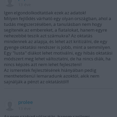
13 éve
Igen elgondolkodtatóak ezek az adatok!
Milyen fejlődés várható egy olyan országban, ahol a
tudás megszerzésében, a tanulásban nem hogy
segítenék az embereket, a fiatalokat, hanem egyre
nehezebbé teszik azt számukra? Az oktatás
mindennek az alapja, és lehet azt kritizálni, de egy
gyenge oktatási rendszer is jobb, mint a semmilyen.
Egy "lusta" diákot lehet motiválni, egy hibás oktatási
módszert meg lehet változtatni, de ha nincs diák, ha
nincs képzés azt nem lehet fejleszteni!
Az ismeretek fejlesztésének hiányában pedig
menthetetlenül lemaradunk azoktól, akik nem
sajnálják a pénzt az oktatástól!!
prolee
13 éve
Az nem szabad választás, hanem szellemi