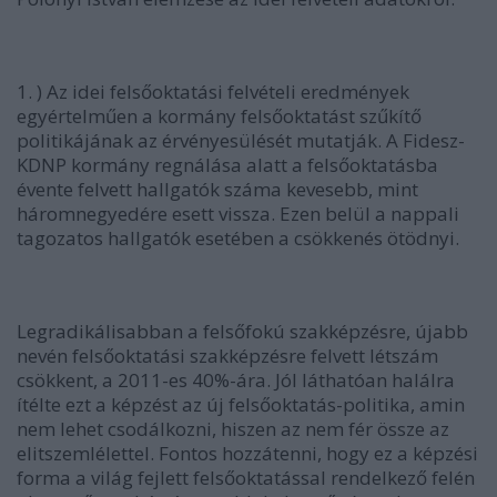
1. ) Az idei felsőoktatási felvételi eredmények
egyértelműen a kormány felsőoktatást szűkítő
politikájának az érvényesülését mutatják. A Fidesz-
KDNP kormány regnálása alatt a felsőoktatásba
évente felvett hallgatók száma kevesebb, mint
háromnegyedére esett vissza. Ezen belül a nappali
tagozatos hallgatók esetében a csökkenés ötödnyi.
Legradikálisabban a felsőfokú szakképzésre, újabb
nevén felsőoktatási szakképzésre felvett létszám
csökkent, a 2011-es 40%-ára. Jól láthatóan halálra
ítélte ezt a képzést az új felsőoktatás-politika, amin
nem lehet csodálkozni, hiszen az nem fér össze az
elitszemlélettel. Fontos hozzátenni, hogy ez a képzési
forma a világ fejlett felsőoktatással rendelkező felén