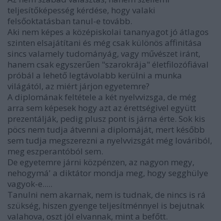
teljesítőképesség kérdése, hogy valaki
felsőoktatásban tanul-e tovább.
Aki nem képes a középiskolai tananyagot jó átlagos
szinten elsajátítani és még csak különös affinitása
sincs valamely tudományág, vagy művészet iránt,
hanem csak egyszerűen "szarokrája" életfilozófiával
próbál a lehető legtávolabb kerülni a munka
világától, az miért járjon egyetemre?
A diplomának feltétele a két nyelvvizsga, de még
arra sem képesek hogy azt az érettségivel együtt
prezentálják, pedig plusz pont is járna érte. Sok kis
pöcs nem tudja átvenni a diplomáját, mert később
sem tudja megszerezni a nyelvvizsgát még lováriból,
meg eszperantóból sem.
De egyetemre járni közpénzen, az nagyon megy,
nehogymá' a diktátor mondja meg, hogy segghülye
vagyok-e.....
Tanulni nem akarnak, nem is tudnak, de nincs is rá
szükség, hiszen gyenge teljesítménnyel is bejutnak
valahova, oszt jól elvannak, mint a befőtt.