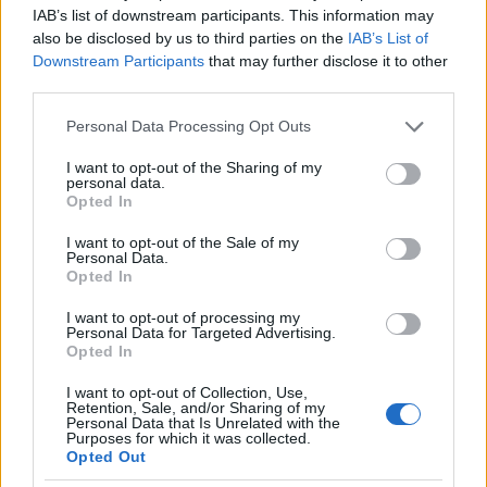
IAB’s list of downstream participants. This information may
5.) Rendkívül fontos kérdés, hogy mindez hogyan hat
also be disclosed by us to third parties on the
IAB’s List of
a felsőoktatási intézményhálózatra. A Fidesz-KDNP
Downstream Participants
that may further disclose it to other
kormány eddigi tevékenysége alatt az évente felvett
third parties.
hallgatólétszám évről évre csökkent, 2013-ban a
2011. évinek kevesebb, mint 75%-a volt. Az államilag
Please note that this website/app uses one or more Google
Personal Data Processing Opt Outs
támogatott helyre felvett hallgatók száma 2011 és
services and may gather and store information including but
2012 között mintegy 20%-kal csökken, ami 2013-ra
not limited to your visit or usage behaviour. You may click to
I want to opt-out of the Sharing of my
personal data.
valamicskét ismét nőtt, így 2013-ban a 2011-esnek
grant or deny consent to Google and its third-party tags to
Opted In
81%-a volt.
use your data for below specified purposes in below Google
consent section.
I want to opt-out of the Sale of my
Personal Data.
Opted In
Ezek a csökkenések azonban eltérően hatottak az
I want to opt-out of processing my
intézményrendszer különböző intézménytípusaira
Personal Data for Targeted Advertising.
és a különböző régiókban elhelyezkedő
Opted In
intézményekre is.
I want to opt-out of Collection, Use,
Retention, Sale, and/or Sharing of my
Personal Data that Is Unrelated with the
Purposes for which it was collected.
Opted Out
A legkisebb létszámcsökkenés a budapesti