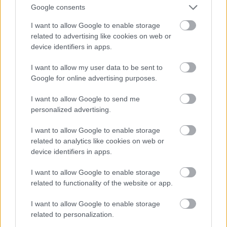
egyetemek esetében tapasztalható. A budapesti
Google consents
állami egyetemek esetében a 2013-ban felvett
összes hallgatólétszám 7%-kal – az összes budapesti
I want to allow Google to enable storage
egyetem (tehát az egyházi és magán egyetemekkel
related to advertising like cookies on web or
együtt) esetében 8%-kal - volt kevesebb, mint 2011-
device identifiers in apps.
ben, ugyanakkor az államilag finanszírozott helyre
I want to allow my user data to be sent to
felvett hallgatók száma nem változott.
Google for online advertising purposes.
I want to allow Google to send me
personalized advertising.
I want to allow Google to enable storage
related to analytics like cookies on web or
device identifiers in apps.
I want to allow Google to enable storage
related to functionality of the website or app.
I want to allow Google to enable storage
related to personalization.
A vidéki állami egyetemek helyzete ugyanakkor