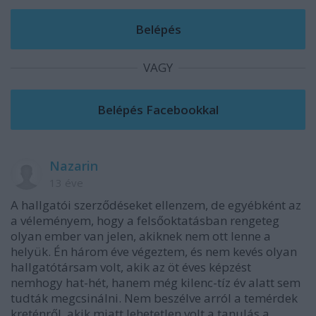
VAGY
Nazarin
13 éve
A hallgatói szerződéseket ellenzem, de egyébként az
a véleményem, hogy a felsőoktatásban rengeteg
olyan ember van jelen, akiknek nem ott lenne a
helyük. Én három éve végeztem, és nem kevés olyan
hallgatótársam volt, akik az öt éves képzést
nemhogy hat-hét, hanem még kilenc-tíz év alatt sem
tudták megcsinálni. Nem beszélve arról a temérdek
kreténről, akik miatt lehetetlen volt a tanulás a