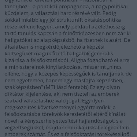
tandíjhoz – a politikai propaganda, a nagypolitikai
küzdelem, a választási harc részévé vált. Pedig
sokkal inkább egy jól strukturált oktatáspolitika
része kellene legyen, amely például az élethosszig
tartó tanulás kapcsán a felnőttképzésben nem zár ki
hallgatókat az alapképzésbő, ha fizetnek is azért. De
általában is megkérdőjelezhető a képzési
költségüket maguk fizető hallgatók generális
kizárása a felsőoktatásból. Aligha fogadható el erre
a miniszterelnök kinyilatkozása, miszerint „nincs
ellene, hogy a közepes képességűek is tanuljanak, de
nem egyetemen, hanem egy másfajta képzésben,
szakképzésben” (MTI lásd fentebb) Ez egy olyan
diktátor kijelentése, aki nem tiszteli az emberek
szabad választáshoz való jogát. Egy ilyen
megközelítés következményei egyértelműek, a
felsőoktatásba törekvők keresletétől eltérő kínálat
növeli a kényszerhelyettesítési hajlandóságot, s a
végzettségükkel, majdani munkájukkal elégedetlen
emberek számát. És ez a felsőoktatási törekvéseiktől