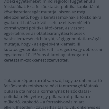
vidéki egyetemeket, mind régiótól függetlenül a
főiskolákat. Ez a felsőoktatás-politika kapkodását,
következetlenségét mutatja, hiszen az még
elképzelhető, hogy a keretszámoknak a főiskolákra
gyakorolt hatása kívül esett az elitszemléletű
kormányzati politika látókörén, az viszont
egyértelműen az oktatásirányítási lépések
hatáselemzésének hiányát, végiggondolatlanságát
mutatja, hogy - az egyébként kiemelt, ill.
kutatóegyetemként kezelt – szegedi vagy debreceni
egyetemek 10-15%-os államilag támogatott
keretszám-csökkenést szenvedtek.
Tulajdonképpen arról van szó, hogy az önfenntartó
felsőoktatás miniszterelnöki fantazmagóriájának
bukása óta nincs a kormánynak felsőoktatás-
politikája. Helyette egy pillanatról-pillanatra
működő, kapkodó – a forráskivonás miatt
elkerülhetetlen - zavarelhárítás folyik, önkényes és