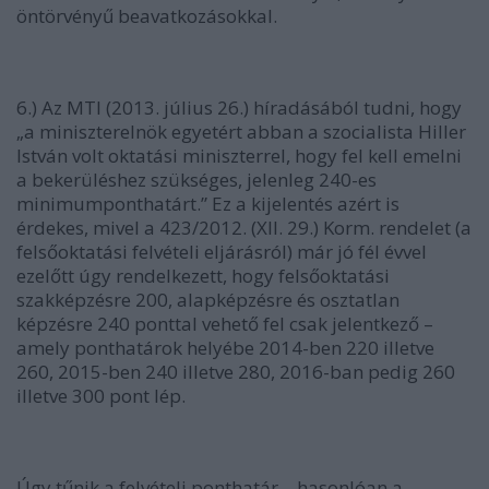
öntörvényű beavatkozásokkal.
6.) Az MTI (2013. július 26.) híradásából tudni, hogy
„a miniszterelnök egyetért abban a szocialista Hiller
István volt oktatási miniszterrel, hogy fel kell emelni
a bekerüléshez szükséges, jelenleg 240-es
minimumponthatárt.” Ez a kijelentés azért is
érdekes, mivel a 423/2012. (XII. 29.) Korm. rendelet (a
felsőoktatási felvételi eljárásról) már jó fél évvel
ezelőtt úgy rendelkezett, hogy felsőoktatási
szakképzésre 200, alapképzésre és osztatlan
képzésre 240 ponttal vehető fel csak jelentkező –
amely ponthatárok helyébe 2014-ben 220 illetve
260, 2015-ben 240 illetve 280, 2016-ban pedig 260
illetve 300 pont lép.
Úgy tűnik a felvételi ponthatár – hasonlóan a