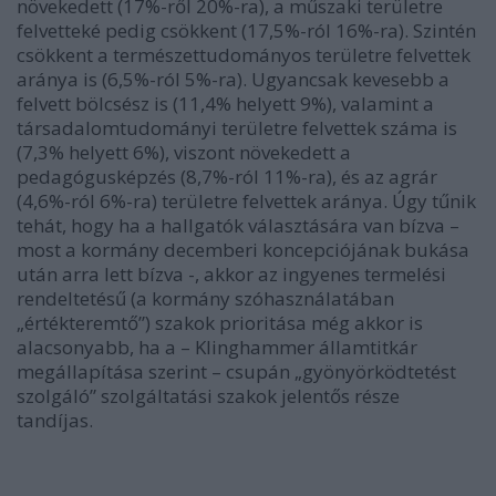
növekedett (17%-ről 20%-ra), a műszaki területre
felvetteké pedig csökkent (17,5%-ról 16%-ra). Szintén
csökkent a természettudományos területre felvettek
aránya is (6,5%-ról 5%-ra). Ugyancsak kevesebb a
felvett bölcsész is (11,4% helyett 9%), valamint a
társadalomtudományi területre felvettek száma is
(7,3% helyett 6%), viszont növekedett a
pedagógusképzés (8,7%-ról 11%-ra), és az agrár
(4,6%-ról 6%-ra) területre felvettek aránya. Úgy tűnik
tehát, hogy ha a hallgatók választására van bízva –
most a kormány decemberi koncepciójának bukása
után arra lett bízva -, akkor az ingyenes termelési
rendeltetésű (a kormány szóhasználatában
„értékteremtő”) szakok prioritása még akkor is
alacsonyabb, ha a – Klinghammer államtitkár
megállapítása szerint – csupán „gyönyörködtetést
szolgáló” szolgáltatási szakok jelentős része
tandíjas.