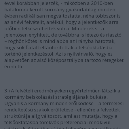
évvel korábban jelezzék, - miközben a 2010-ben
hatalomra került kormány gyakorlatilag minden
évben radikálisan megváltoztatta, néha többször is
az az évi felvételit, anélkül, hogy a jelentkezők arra
időben felkészülhettek volna. Mindezek s - a
jelentősen enyhített, de továbbra is létező és riasztó
– röghöz kötés is mind abba az irányba hatottak,
hogy sok fiatalt eltántorítottak a felsőoktatásba
történő jelentkezéstől. Az is nyilvánvaló, hogy ez
alapvetően az alsó középosztályba tartozó rétegeket
érintette.
3.) A felvételi eredményeken egyértelműen látszik a
kormány beiskolázási stratégiájának bukása.
Ugyanis a kormány minden erőlködése – a termelési
rendeltetésű szakok erőltetése - ellenére a felvettek
struktúrája alig változott, ami azt mutatja, hogy a
felsőoktatásba törekvők preferenciái rendkívül
szilárdak. A tandíjassá tétel ellenére a gazdálkodás,