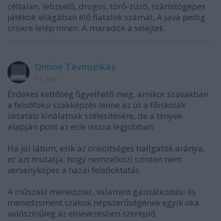
céltalan, lebzselő, drogos, törő-zúzó, számítógépes
játékok világában élő fiatalok számát. A java pedig
örökre lelép innen. A maradók a selejtek.
Online Távmunkás
13 éve
Érdekes kettőség figyelhető meg, amikor szavakban
a felsőfokú szakképzés lenne az út a főiskolák
oktatási kínálatnak szélesítésére, de a tények
alapján pont az esik vissza legjobban.
Ha jól látom, esik az önköltséges hallgatók aránya,
ez azt mutatja, hogy nemzetközi szinten nem
versenyképes a hazai felsőoktatás.
A műszaki menedzser, valamint gazdálkodási és
menedzsment szakok népszerűségének egyik oka
valószínűleg az elnevezésben szereplő