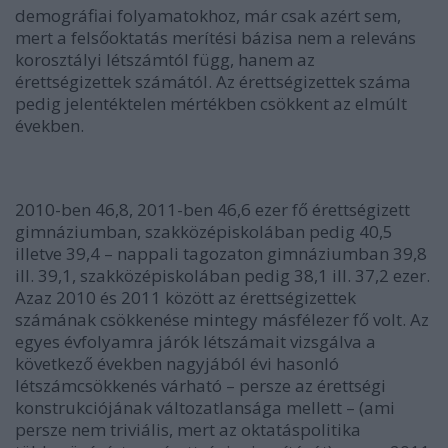
demográfiai folyamatokhoz, már csak azért sem,
mert a felsőoktatás merítési bázisa nem a releváns
korosztályi létszámtól függ, hanem az
érettségizettek számától. Az érettségizettek száma
pedig jelentéktelen mértékben csökkent az elmúlt
években.
2010-ben 46,8, 2011-ben 46,6 ezer fő érettségizett
gimnáziumban, szakközépiskolában pedig 40,5
illetve 39,4 – nappali tagozaton gimnáziumban 39,8
ill. 39,1, szakközépiskolában pedig 38,1 ill. 37,2 ezer.
Azaz 2010 és 2011 között az érettségizettek
számának csökkenése mintegy másfélezer fő volt. Az
egyes évfolyamra járók létszámait vizsgálva a
következő években nagyjából évi hasonló
létszámcsökkenés várható – persze az érettségi
konstrukciójának változatlansága mellett – (ami
persze nem triviális, mert az oktatáspolitika