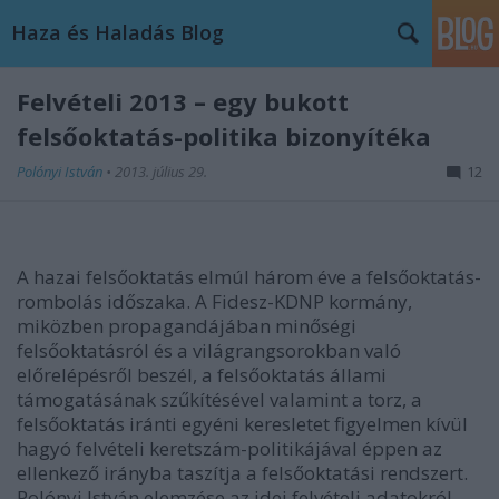
Haza és Haladás Blog
Felvételi 2013 – egy bukott
felsőoktatás-politika bizonyítéka
Polónyi István
•
2013. július 29.
12
A hazai felsőoktatás elmúl három éve a felsőoktatás-
rombolás időszaka. A Fidesz-KDNP kormány,
miközben propagandájában minőségi
felsőoktatásról és a világrangsorokban való
előrelépésről beszél, a felsőoktatás állami
támogatásának szűkítésével valamint a torz, a
felsőoktatás iránti egyéni keresletet figyelmen kívül
hagyó felvételi keretszám-politikájával éppen az
ellenkező irányba taszítja a felsőoktatási rendszert.
Polónyi István elemzése az idei felvételi adatokról.