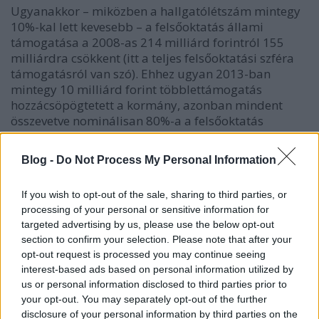
Ugyanakkor – miközben a hallgatólétszám mintegy
10%-kal lett kevesebb – a felsőoktatás állami
támogatása a 2008-as 214 milliárd forintról 155
milliárdra csökkent (itt a teljes felsőoktatási szféra
támogatásról van szó). Ehhez ugyan 2013-ban
mintegy 10 milliárd forint többlettámogatás
hozzácsöpögtetett a kormány, azonban mindent
összevetve nominálisan 80%-a a felsőoktatás
támogatása a 2008-asnak, ami az inflációt is
figyelembe véve, reálértéken számítva alig 60%-át
Blog -
Do Not Process My Personal Information
teszi ki az öt évvel korábbinak.
If you wish to opt-out of the sale, sharing to third parties, or
processing of your personal or sensitive information for
targeted advertising by us, please use the below opt-out
Tehát a 2008-as létszám 90%-át az akkori állami
section to confirm your selection. Please note that after your
támogatás 60%-ával kellene képezni, mégpedig -
opt-out request is processed you may continue seeing
mint azt hallhattuk a kormány képviselőitől –
interest-based ads based on personal information utilized by
világszínvonalra emelve.
us or personal information disclosed to third parties prior to
your opt-out. You may separately opt-out of the further
disclosure of your personal information by third parties on the