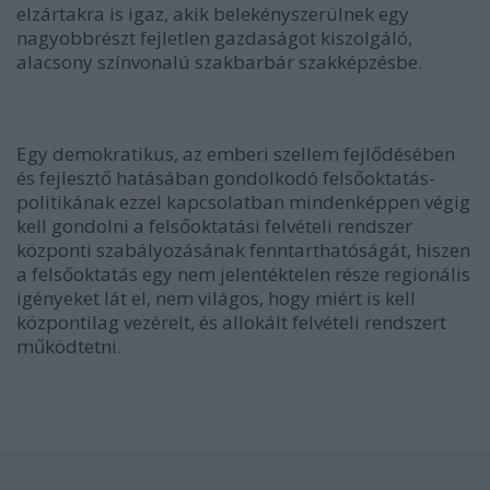
elzártakra is igaz, akik belekényszerülnek egy
nagyobbrészt fejletlen gazdaságot kiszolgáló,
alacsony színvonalú szakbarbár szakképzésbe.
Egy demokratikus, az emberi szellem fejlődésében
és fejlesztő hatásában gondolkodó felsőoktatás-
politikának ezzel kapcsolatban mindenképpen végig
kell gondolni a felsőoktatási felvételi rendszer
központi szabályozásának fenntarthatóságát, hiszen
a felsőoktatás egy nem jelentéktelen része regionális
igényeket lát el, nem világos, hogy miért is kell
központilag vezérelt, és allokált felvételi rendszert
működtetni.