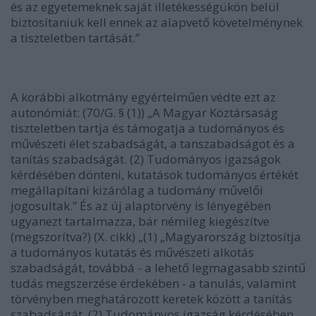
és az egyetemeknek saját illetékességükön belül
biztosítaniuk kell ennek az alapvető követelménynek
a tiszteletben tartását.”
A korábbi alkotmány egyértelműen védte ezt az
autonómiát: (70/G. § (1)) „A Magyar Köztársaság
tiszteletben tartja és támogatja a tudományos és
művészeti élet szabadságát, a tanszabadságot és a
tanítás szabadságát. (2) Tudományos igazságok
kérdésében dönteni, kutatások tudományos értékét
megállapítani kizárólag a tudomány művelői
jogosultak.” És az új alaptörvény is lényegében
ugyanezt tartalmazza, bár némileg kiegészítve
(megszorítva?) (X. cikk) „(1) „Magyarország biztosítja
a tudományos kutatás és művészeti alkotás
szabadságát, továbbá - a lehető legmagasabb szintű
tudás megszerzése érdekében - a tanulás, valamint
törvényben meghatározott keretek között a tanítás
szabadságát. (2) Tudományos igazság kérdésében