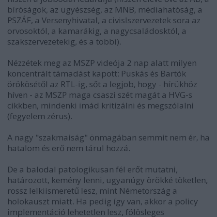
bíróságok, az ügyészség, az MNB, médiahatóság, a
PSZÁF, a Versenyhivatal, a civislszervezetek sora az
orvosoktól, a kamarákig, a nagycsaládosktól, a
szakszervezetekig, és a többi).
Nézzétek meg az MSZP videója 2 nap alatt milyen
koncentrált támadást kapott: Puskás és Bartók
örökösétől az RTL-ig, sőt a legjob, hogy - hírükhöz
híven - az MSZP maga csaszi szét magát a HVG-s
cikkben, mindenki imád kritizálni és megszólalni
(fegyelem zérus).
A nagy "szakmaiság" önmagában semmit nem ér, ha
hatalom és erő nem tárul hozzá.
De a balodal patologikusan fél erőt mutatni,
határozott, kemény lenni, ugyanúgy örökké töketlen,
rossz lelkiismeretű lesz, mint Németország a
holokauszt miatt. Ha pedig így van, akkor a policy
implementáció lehetetlen lesz, fölösleges