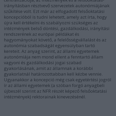
irányításban résztvevő szervezetek autonómiájának
szűkítése volt. Ezt már az elfogadott felsőoktatási
koncepcióból is tudni lehetett, amely azt írta, hogy
újra kell értékelni és szabályozni szükséges az
intézmények belső döntési, gazdálkodási, irányítási
rendszerének az európai példákat és
hagyományokat követő, a felelősségvállalást és az
autonómia szabadságát egyensúlyban tartó
kereteit. Az anyag szerint, az állami egyetemek
autonómiája nem mond ellent a fenntartó állam
vagyoni és gazdálkodási jogai szabad
gyakorlásának, amit az államnak a korábbi
gyakorlatnál határozottabban kell kézbe vennie.
Ugyanakkor a koncepció még csak egyetértési jogról
ír az állami egyetemek (a szóban forgó anyagbeli
újbeszél szerint az NFR részét képező felsőoktatási
intézmények) rektorainak kinevezésénél.