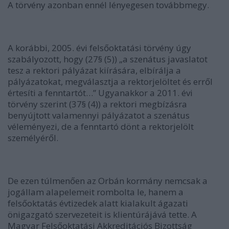
A törvény azonban ennél lényegesen továbbmegy.
A korábbi, 2005. évi felsőoktatási törvény úgy
szabályozott, hogy (27§ (5)) „a szenátus javaslatot
tesz a rektori pályázat kiírására, elbírálja a
pályázatokat, megválasztja a rektorjelöltet és erről
értesíti a fenntartót…” Ugyanakkor a 2011. évi
törvény szerint (37§ (4)) a rektori megbízásra
benyújtott valamennyi pályázatot a szenátus
véleményezi, de a fenntartó dönt a rektorjelölt
személyéről.
De ezen túlmenően az Orbán kormány nemcsak a
jogállam alapelemeit rombolta le, hanem a
felsőoktatás évtizedek alatt kialakult ágazati
önigazgató szervezeteit is klientúrájává tette. A
Magyar Felsőoktatási Akkreditációs Bizottság