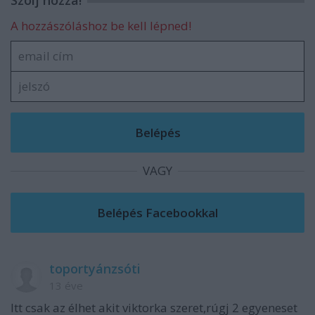
Szólj hozzá!
A hozzászóláshoz be kell lépned!
VAGY
toportyánzsóti
13 éve
Itt csak az élhet akit viktorka szeret,rúgj 2 egyeneset