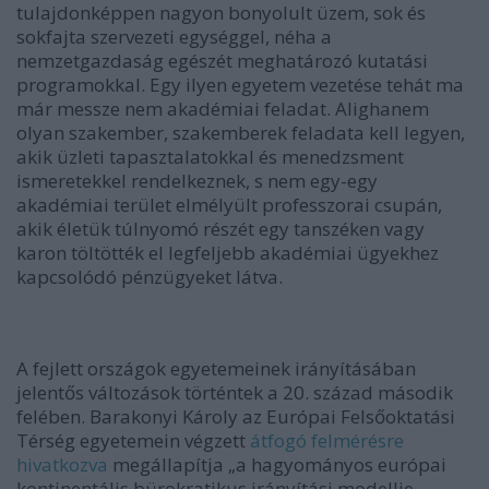
tulajdonképpen nagyon bonyolult üzem, sok és
sokfajta szervezeti egységgel, néha a
nemzetgazdaság egészét meghatározó kutatási
programokkal. Egy ilyen egyetem vezetése tehát ma
már messze nem akadémiai feladat. Alighanem
olyan szakember, szakemberek feladata kell legyen,
akik üzleti tapasztalatokkal és menedzsment
ismeretekkel rendelkeznek, s nem egy-egy
akadémiai terület elmélyült professzorai csupán,
akik életük túlnyomó részét egy tanszéken vagy
karon töltötték el legfeljebb akadémiai ügyekhez
kapcsolódó pénzügyeket látva.
A fejlett országok egyetemeinek irányításában
jelentős változások történtek a 20. század második
felében. Barakonyi Károly az Európai Felsőoktatási
Térség egyetemein végzett
átfogó felmérésre
hivatkozva
megállapítja „a hagyományos európai
kontinentális bürokratikus irányítási modellje