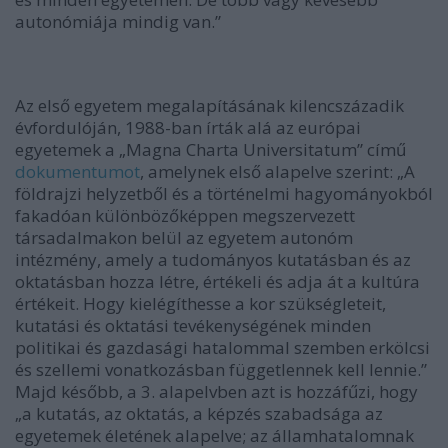
autonómiája mindig van.”
Az első egyetem megalapításának kilencszázadik
évfordulóján, 1988-ban írták alá az európai
egyetemek a „Magna Charta Universitatum” című
dokumentumot
, amelynek első alapelve szerint: „A
földrajzi helyzetből és a történelmi hagyományokból
fakadóan különbözőképpen megszervezett
társadalmakon belül az egyetem autonóm
intézmény, amely a tudományos kutatásban és az
oktatásban hozza létre, értékeli és adja át a kultúra
értékeit. Hogy kielégíthesse a kor szükségleteit,
kutatási és oktatási tevékenységének minden
politikai és gazdasági hatalommal szemben erkölcsi
és szellemi vonatkozásban függetlennek kell lennie.”
Majd később, a 3. alapelvben azt is hozzáfűzi, hogy
„a kutatás, az oktatás, a képzés szabadsága az
egyetemek életének alapelve; az államhatalomnak