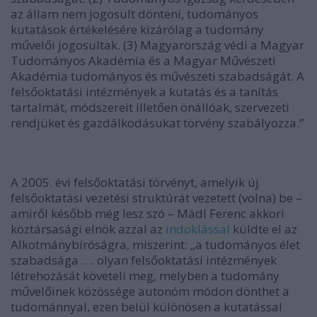
az állam nem jogosult dönteni, tudományos
kutatások értékelésére kizárólag a tudomány
művelői jogosultak. (3) Magyarország védi a Magyar
Tudományos Akadémia és a Magyar Művészeti
Akadémia tudományos és művészeti szabadságát. A
felsőoktatási intézmények a kutatás és a tanítás
tartalmát, módszereit illetően önállóak, szervezeti
rendjüket és gazdálkodásukat törvény szabályozza.”
A 2005. évi felsőoktatási törvényt, amelyik új
felsőoktatási vezetési struktúrát vezetett (volna) be –
amiről később még lesz szó – Mádl Ferenc akkori
köztársasági elnök azzal az
indoklással
küldte el az
Alkotmánybíróságra, miszerint: „a tudományos élet
szabadsága …. olyan felsőoktatási intézmények
létrehozását követeli meg, melyben a tudomány
művelőinek közössége autonóm módon dönthet a
tudománnyal, ezen belül különösen a kutatással