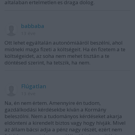
altalaban ertelmetlen es draga dolog.
babbaba
13 éve
Ott lehet egyáltalán autonómiááról beszélni, ahol
midneki maga fizeti a költségeit. Ha én fizetem a te
költségeidet, az soha nem mehet tisztán a te
döntésed szerint, ha tetszik, ha nem.
Flúgatlan
13 éve
Na, én nem értem. Amennyire én tudom,
gazdálkodási kérdésekbe kíván a Kormány
beleszólni. Nem a tudományos kérdéseket akarja
eldönteni a kirendelt biztos vagy hogy hívják. Mivel
az állam bácsi adja a pénz nagy részét, ezért nem