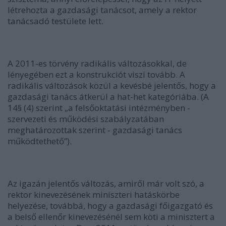
létrehozta a gazdasági tanácsot, amely a rektor
tanácsadó testülete lett.
A 2011-es törvény radikális változásokkal, de
lényegében ezt a konstrukciót viszi tovább. A
radikális változások közül a kevésbé jelentős, hogy a
gazdasági tanács átkerül a hat-het kategóriába. (A
14§ (4) szerint „a felsőoktatási intézményben -
szervezeti és működési szabályzatában
meghatározottak szerint - gazdasági tanács
működtethető”).
Az igazán jelentős változás, amiről már volt szó, a
rektor kinevezésének miniszteri hatáskörbe
helyezése, továbbá, hogy a gazdasági főigazgató és
a belső ellenőr kinevezésénél sem köti a minisztert a