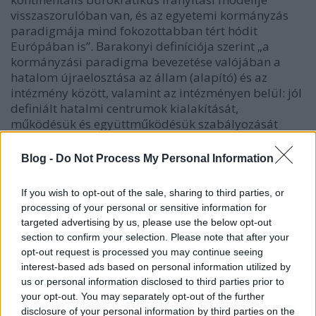
visszaszorulóban van, és az egyetemi kormányzás
paradigmája mind fokozottabban tért hódit
Európában is”. Barakonyi definíciója szerint „a
kormányzási paradigma bevezetése valójában a
hatalom újraelosztása az állam (alapító) és az
intézmény között, valamint az intézményen belül: jól
definiált hatalmi centrumok kialakítását,
működésük és együttműködésük szabályozását
(túlhatalom létrejöttének megakadályozását)
jelenti.” Ehhez hozzáfűzi: „Az új európai egyetemi
Blog -
Do Not Process My Personal Information
kormányzási struktúrák a rektor, a szenátus, az
oktatók, az adminisztráció és az érdekháló külső
If you wish to opt-out of the sale, sharing to third parties, or
tagjai szerepének újradefiniálását jelentik. Lényegét
processing of your personal or sensitive information for
tekintve a szenátus hatalma csökken. Döntései
targeted advertising by us, please use the below opt-out
azokra a területekre korlátozódnak, amelyek
section to confirm your selection. Please note that after your
közelebb állnak alapvető kompetenciájához és
opt-out request is processed you may continue seeing
felelősségéhez: az oktatáshoz és a kutatáshoz. A
interest-based ads based on personal information utilized by
szenátus veszít jelentőségéből, mivel
us or personal information disclosed to third parties prior to
bebizonyosodott, hogy mint döntéshozó testület
your opt-out. You may separately opt-out of the further
túlságosan nagy, túlságosan rugalmatlan, ezért
disclosure of your personal information by third parties on the