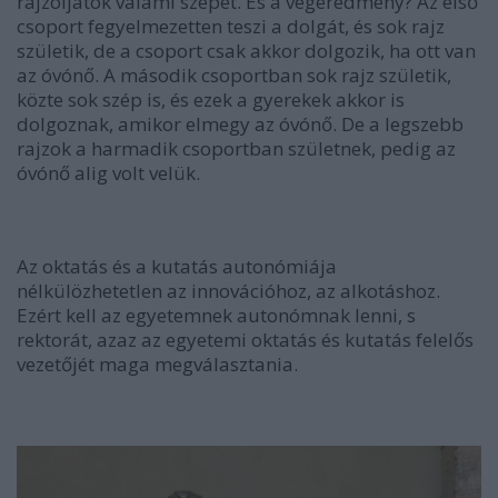
rajzoljatok valami szépet. És a végeredmény? Az első
csoport fegyelmezetten teszi a dolgát, és sok rajz
születik, de a csoport csak akkor dolgozik, ha ott van
az óvónő. A második csoportban sok rajz születik,
közte sok szép is, és ezek a gyerekek akkor is
dolgoznak, amikor elmegy az óvónő. De a legszebb
rajzok a harmadik csoportban születnek, pedig az
óvónő alig volt velük.
Az oktatás és a kutatás autonómiája
nélkülözhetetlen az innovációhoz, az alkotáshoz.
Ezért kell az egyetemnek autonómnak lenni, s
rektorát, azaz az egyetemi oktatás és kutatás felelős
vezetőjét maga megválasztania.