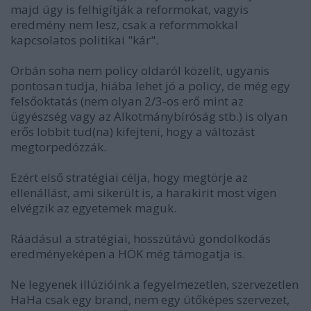
majd úgy is felhigítják a reformokat, vagyis
eredmény nem lesz, csak a reformmokkal
kapcsolatos politikai "kár".
Orbán soha nem policy oldaról közelít, ugyanis
pontosan tudja, hiába lehet jó a policy, de még egy
felsőoktatás (nem olyan 2/3-os erő mint az
ügyészség vagy az Alkotmánybíróság stb.) is olyan
erős lobbit tud(na) kifejteni, hogy a változást
megtorpedózzák.
Ezért első stratégiai célja, hogy megtörje az
ellenállást, ami sikerült is, a harakirit most vígen
elvégzik az egyetemek maguk.
Ráadásul a stratégiai, hosszútávú gondolkodás
eredményeképen a HÖK még támogatja is.
Ne legyenek illúzióink a fegyelmezetlen, szervezetlen
HaHa csak egy brand, nem egy ütőképes szervezet,