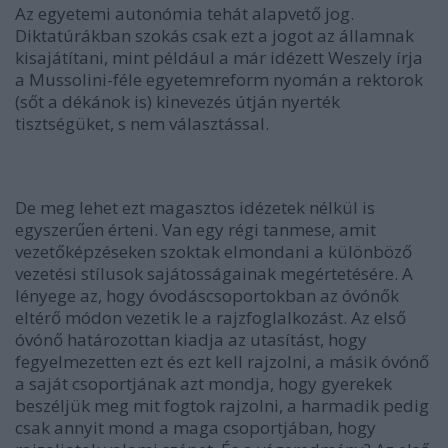
Az egyetemi autonómia tehát alapvető jog.
Diktatúrákban szokás csak ezt a jogot az államnak
kisajátítani, mint például a már idézett Weszely írja
a Mussolini-féle egyetemreform nyomán a rektorok
(sőt a dékánok is) kinevezés útján nyerték
tisztségüket, s nem választással.
De meg lehet ezt magasztos idézetek nélkül is
egyszerűen érteni. Van egy régi tanmese, amit
vezetőképzéseken szoktak elmondani a különböző
vezetési stílusok sajátosságainak megértetésére. A
lényege az, hogy óvodáscsoportokban az óvónők
eltérő módon vezetik le a rajzfoglalkozást. Az első
óvónő határozottan kiadja az utasítást, hogy
fegyelmezetten ezt és ezt kell rajzolni, a másik óvónő
a saját csoportjának azt mondja, hogy gyerekek
beszéljük meg mit fogtok rajzolni, a harmadik pedig
csak annyit mond a maga csoportjában, hogy