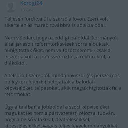
Korogi24
13 éve
Teljesen fordítva ül a szerző a lovon. Ezért volt
sikertelen és marad továbbra is az a balodal.
Nem véletlen, hogy az eddigi baloldali kormányok
által javasolt reformtörkevések sorra elbuktak,
felhigították őket, nem változott semmi - csak a
hisztéria volt a professzoroktól, a rektoroktól, a
diákoktól.
A felsorolt szereplők mindannyiszor (és persze más
policy területen is) betojatták a balodali
képviselőket, talpasokat, akik maguk higították fel a
reformokat.
Úgy általában a jobboldal a szoci képviselőket
magukat (és nem a pártvezetést) célozza, tudván,
hogy a belső vitákikal, deal-eléseikkel,
kibeszélésiekkel, vagyis teljes fegyelemhiányukkal