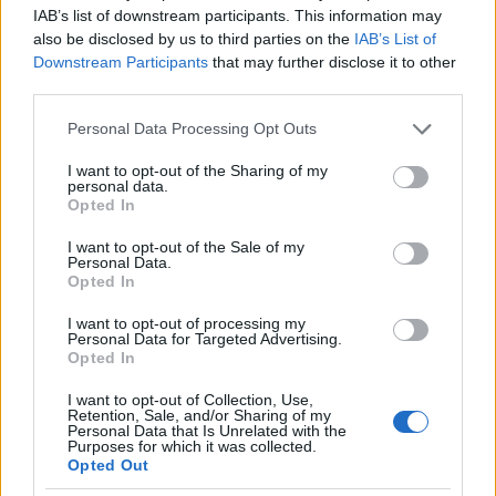
alkalmatlan innovatív döntésekre.”
IAB’s list of downstream participants. This information may
also be disclosed by us to third parties on the
IAB’s List of
Downstream Participants
that may further disclose it to other
third parties.
Ugyanakkor, mint Zsinka László egy, a témáról 2002
Please note that this website/app uses one or more Google
Personal Data Processing Opt Outs
júniusában tartott konferencián rámutatott: „Az EU-
services and may gather and store information including but
országok felsőoktatásában tapasztaltakhoz képest
not limited to your visit or usage behaviour. You may click to
I want to opt-out of the Sharing of my
… Magyarország a professzionális intézményvezetés
personal data.
grant or deny consent to Google and its third-party tags to
terén igen nagy elmaradást mutat. Az elmúlt
Opted In
use your data for below specified purposes in below Google
években több ízben felvetődött, hogy a felsőoktatási
consent section.
I want to opt-out of the Sale of my
intézmények szaporodó adminisztratív és pénzügyi
Personal Data.
feladatai megkövetelnék a prezidenciális rendszerre
Opted In
való áttérést, és az „elnök” mellett egy
I want to opt-out of processing my
professzionális irányító csapat kialakítását.”
Personal Data for Targeted Advertising.
Opted In
I want to opt-out of Collection, Use,
Retention, Sale, and/or Sharing of my
Arról van tehát szó, hogy a fejlett világ nagyüzemmé
Personal Data that Is Unrelated with the
váló felsőoktatási intézményeiben kialakul a vezetés
Purposes for which it was collected.
Opted Out
új munka- és felelősségelosztása, amelynek lényege,
hogy az akadémiai ügyeket a szenátus és egy