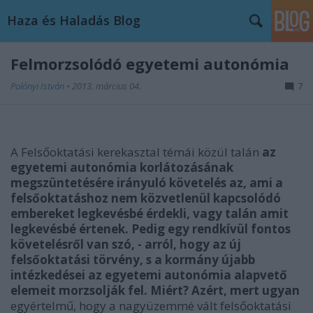
Haza és Haladás Blog
Felmorzsolódó egyetemi autonómia
Polónyi István
•
2013. március 04.
7
A Felsőoktatási kerekasztal témái közül talán
az
egyetemi autonómia korlátozásának
megszüntetésére irányuló követelés az, ami a
felsőoktatáshoz nem közvetlenül kapcsolódó
embereket legkevésbé érdekli, vagy talán amit
legkevésbé értenek. Pedig egy rendkívül fontos
követelésről van szó, - arról, hogy az új
felsőoktatási törvény, s a kormány újabb
intézkedései az egyetemi autonómia alapvető
elemeit morzsolják fel.
Miért? Azért, mert ugyan
egyértelmű, hogy a nagyüzemmé vált felsőoktatási