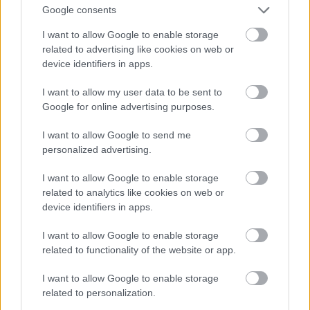
Google consents
akadémiai vezető, a gazdasági feladatokat pedig
egy tulajdonosi és gazdasági ügyekért felelős szűk
I want to allow Google to enable storage
testület és egy (fő)menedzser irányítja.
related to advertising like cookies on web or
device identifiers in apps.
I want to allow my user data to be sent to
A hazai felsőoktatási intézmények irányítása tehát
Google for online advertising purposes.
megérett a módosításra. A 2005. évi törvény
kísérletet tett az akadémiai és a tulajdonosi,
I want to allow Google to send me
gazdálkodási vezetési feladatok kettéválasztására. A
personalized advertising.
gazdasági vezetés mintájául a gazdasági
nagyszervezetek igazgatásának szervezeti mintáját
I want to allow Google to enable storage
vette át. Az akadémiai feladatok esetében pedig
related to analytics like cookies on web or
megtartotta a testületi döntési rendszert. Vagy úgy
device identifiers in apps.
is fogalmazhatunk, hogy a professzori testületi
I want to allow Google to enable storage
döntést az akadémiai ügyekre korlátozta.
related to functionality of the website or app.
I want to allow Google to enable storage
related to personalization.
A felsőoktatás ilyen irányítási szisztémája