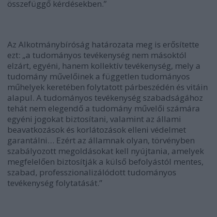
összefüggő kérdésekben.”
Az Alkotmánybíróság határozata meg is erősítette
ezt: „a tudományos tevékenység nem másoktól
elzárt, egyéni, hanem kollektív tevékenység, mely a
tudomány művelőinek a független tudományos
műhelyek keretében folytatott párbeszédén és vitáin
alapul. A tudományos tevékenység szabadságához
tehát nem elegendő a tudomány művelői számára
egyéni jogokat biztosítani, valamint az állami
beavatkozások és korlátozások elleni védelmet
garantálni… Ezért az államnak olyan, törvényben
szabályozott megoldásokat kell nyújtania, amelyek
megfelelően biztosítják a külső befolyástól mentes,
szabad, professzionalizálódott tudományos
tevékenység folytatását.”