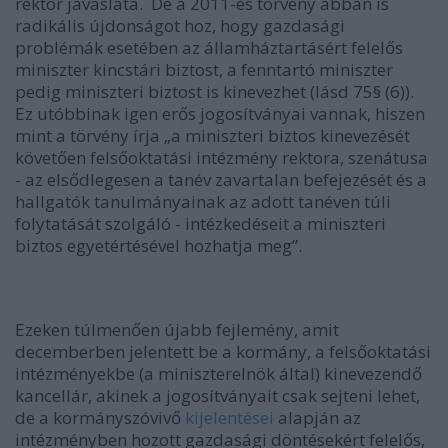
rektor javaslata. De a 2011-es törvény abban is
radikális újdonságot hoz, hogy gazdasági
problémák esetében az államháztartásért felelős
miniszter kincstári biztost, a fenntartó miniszter
pedig miniszteri biztost is kinevezhet (lásd 75§ (6)).
Ez utóbbinak igen erős jogosítványai vannak, hiszen
mint a törvény írja „a miniszteri biztos kinevezését
követően felsőoktatási intézmény rektora, szenátusa
- az elsődlegesen a tanév zavartalan befejezését és a
hallgatók tanulmányainak az adott tanéven túli
folytatását szolgáló - intézkedéseit a miniszteri
biztos egyetértésével hozhatja meg”.
Ezeken túlmenően újabb fejlemény, amit
decemberben jelentett be a kormány, a felsőoktatási
intézményekbe (a miniszterelnök által) kinevezendő
kancellár, akinek a jogosítványait csak sejteni lehet,
de a kormányszóvivő
kijelentései
alapján az
intézményben hozott gazdasági döntésekért felelős,