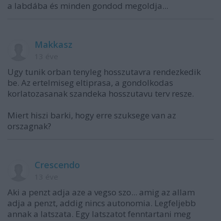
a labdába és minden gondod megoldja...
Makkasz
13 éve
Ugy tunik orban tenyleg hosszutavra rendezkedik
be. Az ertelmiseg eltiprasa, a gondolkodas
korlatozasanak szandeka hosszutavu terv resze.
Miert hiszi barki, hogy erre szuksege van az
orszagnak?
Crescendo
13 éve
Aki a penzt adja aze a vegso szo... amig az allam
adja a penzt, addig nincs autonomia. Legfeljebb
annak a latszata. Egy latszatot fenntartani meg