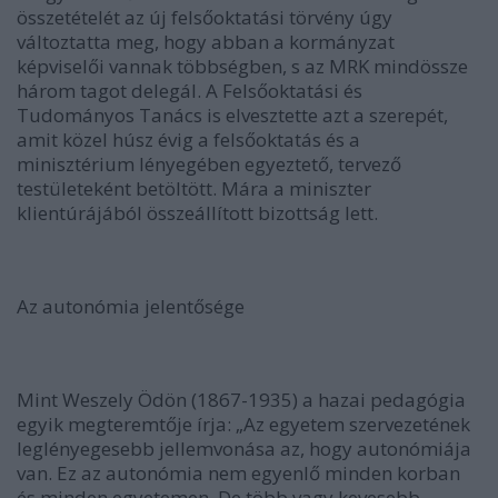
összetételét az új felsőoktatási törvény úgy
változtatta meg, hogy abban a kormányzat
képviselői vannak többségben, s az MRK mindössze
három tagot delegál. A Felsőoktatási és
Tudományos Tanács is elvesztette azt a szerepét,
amit közel húsz évig a felsőoktatás és a
minisztérium lényegében egyeztető, tervező
testületeként betöltött. Mára a miniszter
klientúrájából összeállított bizottság lett.
Az autonómia jelentősége
Mint Weszely Ödön (1867-1935) a hazai pedagógia
egyik megteremtője írja: „Az egyetem szervezetének
leglényegesebb jellemvonása az, hogy autonómiája
van. Ez az autonómia nem egyenlő minden korban
és minden egyetemen. De több vagy kevesebb