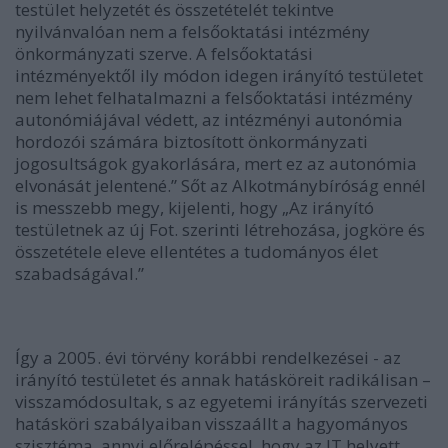
testület helyzetét és összetételét tekintve
nyilvánvalóan nem a felsőoktatási intézmény
önkormányzati szerve. A felsőoktatási
intézményektől ily módon idegen irányító testületet
nem lehet felhatalmazni a felsőoktatási intézmény
autonómiájával védett, az intézményi autonómia
hordozói számára biztosított önkormányzati
jogosultságok gyakorlására, mert ez az autonómia
elvonását jelentené.” Sőt az Alkotmánybíróság ennél
is messzebb megy, kijelenti, hogy „Az irányító
testületnek az új Fot. szerinti létrehozása, jogköre és
összetétele eleve ellentétes a tudományos élet
szabadságával.”
Így a 2005. évi törvény korábbi rendelkezései - az
irányító testületet és annak hatásköreit radikálisan –
visszamódosultak, s az egyetemi irányítás szervezeti
hatásköri szabályaiban visszaállt a hagyományos
szisztéma, annyi előrelépéssel, hogy az IT helyett