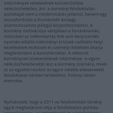
intézmények vezetésének korszerűsítése
nélkülözhetetlen, ám a kormány felsőoktatás-
politikáját nem a modernizálás jellemzi, hanem egy
visszafordulás a (humboldti és/vagy
államszocialista jellegű) központosításhoz. A
kormány motivációja valójában a forráskivonás,
miközben az önfenntartás felé való kényszerítés
nyomán előálló intézményi krízisek radikális helyi
kezelésének eszközeit és személyi feltételét akarja
megteremteni a kancellárokkal. A rektorok
kormányzati kinevezésének intézménye is egyre
nélkülözhetetlenebb lesz a kormány számára, mivel
ez az egyetlen eszköz az egyre inkább elkeseredett
felsőoktatás kézben tartásához. Polónyi István
elemzése.
Nyilvánvaló, hogy a 2011-es felsőoktatási törvény
egyik meghatározó célja a felsőoktatás-politika
centralizációja, az intézmények és a felsőoktatás-