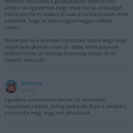
feltétlen rossz ötlet a gazdálkodást kontrollálni,
amikor az egyetemek nagy része durva adósságot
halmozott fel és éveken át csak arra blazírozott, mint
a bankok, hogy az állam úgyse hagyja csődbe
menni.
No persze ha a kirendelt miniszteri biztos vagy hogy
hívják bele akarna szólni pl. abba, kinek adjanak
doktori címet, az tényleg disznóság volna, de itt
ilyenről nincs szó.
Mérnork
13 éve
Egyetemi autonómia? Persze, ha kitermelik
maguknak a pénzt. Addig pedig aki fizeti a zenekart,
az mondja meg, hogy mit játsszanak...