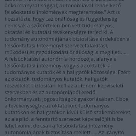
önkormányzatisággal, autonómiával rendelkező
felsőoktatási intézmények megteremtése.” Azt is
hozzáfűzte, hogy „az önállóság és függetlenség
nemcsak a szűk értelemben vett tudományos,
oktatási és kutatási tevékenységre terjed ki. A
tudomány autonómiájának biztosítása érdekében a
felsőoktatási intézményt szervezetalakítási,
működési és gazdálkodási önállóság is megilleti…..
A felsőoktatási autonómia hordozója, alanya a
felsőoktatási intézmény, vagyis az oktatók, a
tudományos kutatók és a hallgatók közössége. Ezért
az oktatók, tudományos kutatók, hallgatók
részvételét biztosítani kell az autonóm képviseleti
szervekben és az autonómiából eredő
önkormányzati jogosultságok gyakorlásában. Ebbe
a tevékenységbe az oktatókon, tudományos
kutatókon és hallgatókon kívül külső szakembereket,
az alapító, a fenntartó szervezet képviselőjét is be
lehet vonni, de csak a felsőoktatási intézmény
autonómiájának biztosítása mellett….. Az irányító