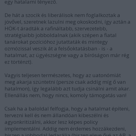
egy hatalami tényező.
De hát a szocik és liberálisok nem foglalkoztak a
jövővel, szeretnek lazulni meg okoskodni, így aztán a
HÖK-t áradták a rafináltabb, szervezetebb,
stratégiaibb jobboldalnak (akik szépen a fiatal
tanárokat pozícióhoz jutattaták és mintegy
ozmózissal veszik át a felsőoktatásban - is - a
hatalmat, az ügyészségne vagy a bíróságon már rég
ez történzt).
Vagyis teljesen természetes, hogy az uatonómiát
meg akarja szüntetni (persze csak addíg míg ő van
hatalmon), így legalább azt tudja csinálni amit akar.
Ellenállás nem, hogy nincs, komoly támogatás van!
Csak ha a baloldal felfogja, hogy a hatalmat építeni,
tervezni kell és nem állandóan kibeszélni és
agyonkritizálni, akkor lesz képes policy
implementálni. Addig nem érdemes hozzákezdeni,
hiszen a jobbodal ledarálja (hiszen eleve ővé az AB, a