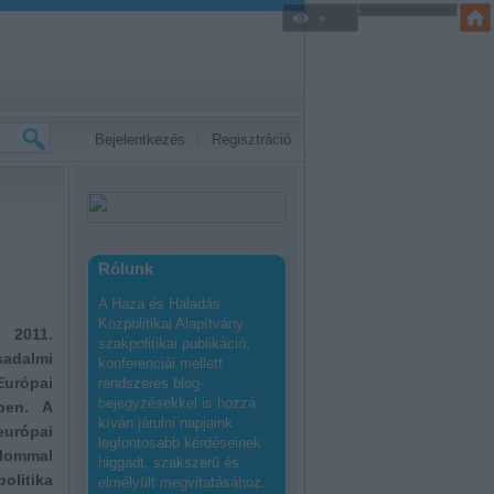
Bejelentkezés
Regisztráció
Rólunk
A Haza és Haladás
Közpolitikai Alapítvány
t 2011.
szakpolitikai publikáció,
adalmi
konferenciái mellett
Európai
rendszeres blog-
bejegyzésekkel is hozzá
ben. A
kíván járulni napjaink
európai
legfontosabb kérdéseinek
alommal
higgadt, szakszerű és
olitika
elmélyült megvitatásához.