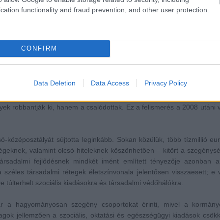
cation functionality and fraud prevention, and other user protection.
CONFIRM
Fejlődés és a fejlődő országok GDP-je (1950-2050)
(Forrás:
David Hunkar
)
Data Deletion
Data Access
Privacy Policy
itikai stabilitással kapcsolatban gyakran hangzik el az a közismert
ek robbantják ki, hanem a csalódottak. Ez a felismerés a 2008 utáni 
ó-középosztályát sújtotta leginkább. Sokan közülük, több tízmillió eu
égeknek, valamint olcsó hiteleknek köszönhetően – kitört a szegénys
társadalmi fejlődésnek mindkét imént említett tényezője azonban a
zéles társadalmi rétegek életszínvonala jelentősen visszaesett; e 
 túlterhelt szociális kiadásokra és társadalmi védőhálókra.
r a hagyományosan szegény csoportokat érinti, mivel a kormányo
gok jellemzően a szociális, oktatási és egészségügyi kiadások csök