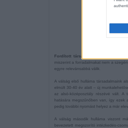
authenti
2
. ábra: 
Fordított társadalmi mobilitás.
A pol
miszerint a forradalmakat nem a szegény
egyre relevánsabbá válik.
A válság első hulláma társadalmaink als
elmúlt 30-40 év alatt – új munkalehetős
az alsó-középosztály részévé vált. A 
hatására megszűnőben van, így ezek a s
pedig további nyomást helyez a már eleve
A válság második hulláma viszont má
bevezetett megszorító intézkedés-csoma