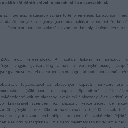
t alakító két döntő erővel: a piacokkal és a szavazókkal.
sa az integráció magasabb szintre történő emelése. Ez azonban meg
tadását, melyek a leglényegesebbek politikai szempontból: költség
z a feltartóztathatatlan változás azonban komoly kihívás lesz az 
 2008 előtt keresendőek. A mostani fiskális és pénzügyi k
ezménye, vagyis gyakorlatilag annak a versenyképességi csap
yre gyorsulva érte el az európai gazdaságot, társadalmat és intézmén
obalizáció folyamatával az alacsonyan képzett munkaerő ára a 
daságokban (különösen a magas rögzített-árú jóléti állam
enyképtelenné vált az alacsony jövedelmű / alacsony jóléti kiadású 
ndó kihívásával szemben. Az alacsony képzettséget, de nagy
aerőt igénylő iparok tőkeberuházásainak a fejlődő piacok felé 
ányítása így fokozatos technológiai, tudásbeli és szakértelmi fejlődés
ben a fejlődő országokban. Ez a trend folyamatosan növeli azt a bérk