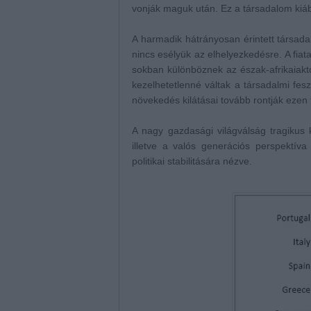
vonják maguk után. Ez a társadalom kiáb
A harmadik hátrányosan érintett társada
nincs esélyük az elhelyezkedésre. A fi
sokban különböznek az észak-afrikaiaktó
kezelhetetlenné váltak a társadalmi fes
növekedés kilátásai tovább rontják ezen 
A nagy gazdasági világválság tragikus
illetve a valós generációs perspektív
politikai stabilitására nézve.