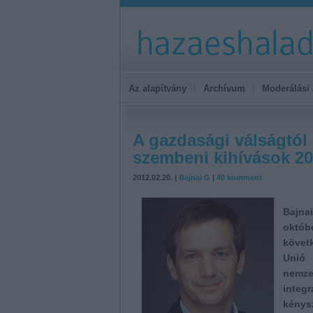
Az alapítvány
Archívum
Moderálási 
A gazdasági válságtól 
szembeni kihívások 20
2012.02.20. |
Bajnai G
|
40
komment
Bajna
októ
követ
Unió 
nemze
integ
kénys