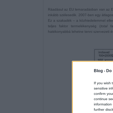
Ráadásul az EU lemaradásban van az Eg
inkább szélesedik. 2007-ben egy átlagos 
Ez a szakadék – a közhiedelemmel ell
teljes faktor termelékenység (
total f
hatékonyabbá lehetne tenni szervezeti és
Blog -
Do 
If you wish 
sensitive in
confirm you
continue se
information 
further disc