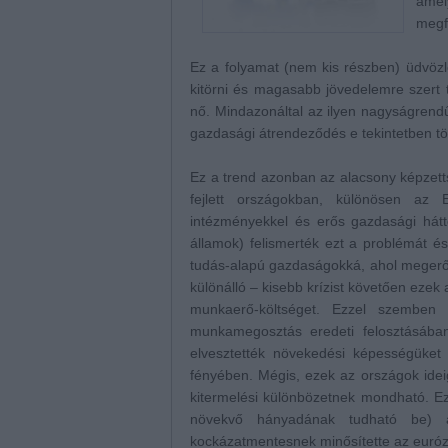
amel
megfi
Ez a folyamat (nem kis részben) üdvöz
kitörni és magasabb jövedelemre szert te
nő. Mindazonáltal az ilyen nagyságrendű 
gazdasági átrendeződés e tekintetben tö
Ez a trend azonban az alacsony képzett
fejlett országokban, különösen az 
intézményekkel és erős gazdasági hátt
államok) felismerték ezt a problémát é
tudás-alapú gazdaságokká, ahol megerős
különálló – kisebb krízist követően eze
munkaerő-költséget. Ezzel szemben a
munkamegosztás eredeti felosztásában
elvesztették növekedési képességüket
fényében. Mégis, ezek az országok ideig
kitermelési különbözetnek mondható. 
növekvő hányadának tudható be) az 
kockázatmentesnek minősítette az euró