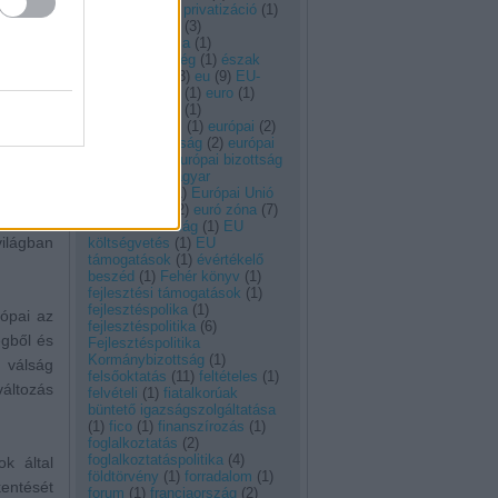
(
1
)
energetikai privatizáció
(
1
)
energiapolitika
(
3
)
energiastratégia
(
1
)
esélyegyenlőség
(
1
)
észak
korea
(
1
)
EU
(
3
)
eu
(
9
)
EU-
csúcs
(
2
)
euró
(
1
)
euro
(
1
)
eurobarométer
(
1
)
euróbevezetés
(
1
)
európai
(
2
)
Európai Bizottság
(
2
)
európai
bizottság
(
1
)
európai bizottság
jelentése a magyar
gazdaságról
(
1
)
Európai Unió
(
2
)
eurózóna
(
2
)
euró zóna
(
7
)
 mondás,
euro zóna válság
(
1
)
EU
világban
költségvetés
(
1
)
EU
támogatások
(
1
)
évértékelő
beszéd
(
1
)
Fehér könyv
(
1
)
fejlesztési támogatások
(
1
)
fejlesztéspolika
(
1
)
rópai az
fejlesztéspolitika
(
6
)
égből és
Fejlesztéspolitika
Kormánybizottság
(
1
)
 válság
felsőoktatás
(
11
)
feltételes
(
1
)
változás
felvételi
(
1
)
fiatalkorúak
büntető igazságszolgáltatása
(
1
)
fico
(
1
)
finanszírozás
(
1
)
foglalkoztatás
(
2
)
foglalkoztatáspolitika
(
4
)
k által
földtörvény
(
1
)
forradalom
(
1
)
kentését
forum
(
1
)
franciaország
(
2
)