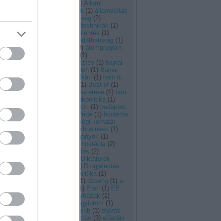
iadások
keretzámok
(
1
)
Állami
Számvevőszék
(
1
)
államosítás
entősen
(
2
)
állampolgárság
(
2
)
nlítva.
antikorrupciós technikák
(
1
)
arab
(
3
)
ÁSZ-jelentés
(
1
)
dasághoz
átalakítás
(
3
)
átláthatóság
(
1
)
ozdulni,
atomenergia
(
3
)
atomprogram
(
1
)
autonómia
(
1
)
autópályafejlesztés
(
1
)
bajnai
(
1
)
Bajnai Gordon
(
1
)
Bajnai
Gordon.
(
1
)
balkán
(
1
)
balti út
(
1
)
belpolitika
(
1
)
Best of
(
1
)
beszéd
(
1
)
bevezetése
(
1
)
bíró
andrás
(
1
)
birtokpolitika
(
1
)
biztonság
(
1
)
btk.
(
1
)
budapest
(
1
)
Budapest Pride
(
1
)
büntetés
(
1
)
büntethetőségi korhatár
leszállítása
(
1
)
business
(
1
)
cenzúra
(
1
)
cigányok
(
1
)
Címkék
(
1
)
demokrácia
(
2
)
demokratizálódás
(
2
)
devizahitel
(
1
)
Diktátorok
Kézikönyve
(
1
)
Drogjelentés
2012
(
1
)
drogpolitika
(
1
)
drogstratégia
(
1
)
dzsong
(
1
)
e-
útdíj
(
2
)
e.on
(
1
)
E.on
(
1
)
EB
jelentés
(
1
)
egyházak
(
1
)
Egyiptom
(
1
)
egyiptom
(
1
)
együttélés
(
1
)
ekb
(
1
)
eljárás
(
1
)
elnökválasztás
(
3
)
előadás