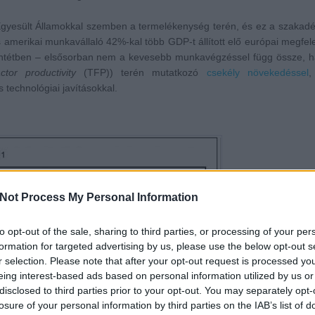
yesült Államokkal szemben a termelékenység terén, és ez a szakadé
amerikai munkavállaló 42%-kal több GDP-t állított elő európai megfele
entétben – elsősorban nem a kevesebb munkavégzéssel függ össze, 
actor productivity
(TFP)) terén mutatkozó
csekély növekedéssel
,
 technológiai javításokkal.
Not Process My Personal Information
to opt-out of the sale, sharing to third parties, or processing of your per
formation for targeted advertising by us, please use the below opt-out s
r selection. Please note that after your opt-out request is processed y
eing interest-based ads based on personal information utilized by us or
disclosed to third parties prior to your opt-out. You may separately opt-
losure of your personal information by third parties on the IAB’s list of