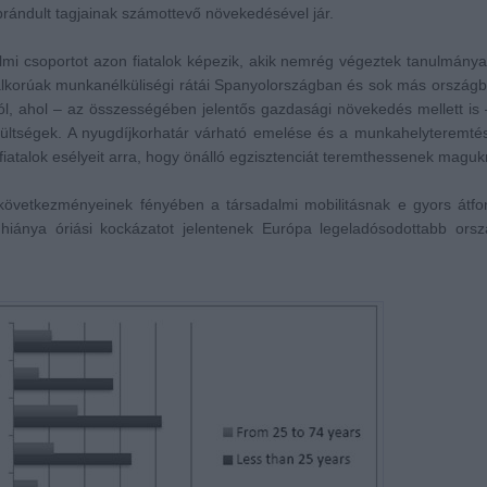
rándult tagjainak számottevő növekedésével jár.
lmi csoportot azon fiatalok képezik, akik nemrég végeztek tanulmánya
atalkorúak munkanélküliségi rátái Spanyolországban és sok más orszá
l, ahol – az összességében jelentős gazdasági növekedés mellett is 
zültségek. A nyugdíjkorhatár várható emelése és a munkahelyteremtés
fiatalok esélyeit arra, hogy önálló egzisztenciát teremthessenek maguk
 következményeinek fényében a társadalmi mobilitásnak e gyors átfo
a hiánya óriási kockázatot jelentenek Európa legeladósodottabb ors