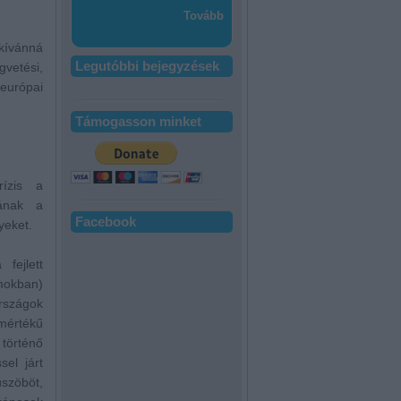
Tovább
kívánná
Legutóbbi bejegyzések
vetési,
európai
Támogasson minket
rízis a
dának a
Facebook
yeket.
fejlett
okban)
országok
mértékű
történő
sel járt
üszöböt,