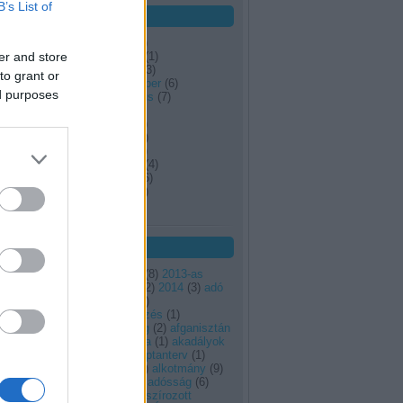
B’s List of
Archívum
2014 április
(
1
)
er and store
2014 március
(
1
)
2013 október
(
3
)
to grant or
2013 szeptember
(
6
)
ed purposes
2013 augusztus
(
7
)
2013 július
(
1
)
2013 június
(
1
)
2013 május
(
2
)
2013 április
(
3
)
olitikák
2013 március
(
4
)
lobális
2013 február
(
6
)
tására a
2013 január
(
9
)
Tovább
...
kturális
Címkék
2011
(
3
)
2012
(
8
)
2013-as
költségvetés
(
2
)
2014
(
3
)
adó
(
3
)
adósság
(
1
)
eg fogja
adósságrendezés
(
1
)
adósságválság
(
2
)
afganisztán
(
1
)
agrárpolitika
(
1
)
akadályok
(
1
)
alap
(
1
)
alaptanterv
(
1
)
alaptörvény
(
1
)
alkotmány
(
9
)
ban. Ez
állam
(
1
)
államadósság
(
6
)
atnak a
államilag finanszírozott