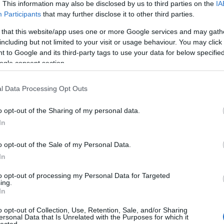
. This information may also be disclosed by us to third parties on the
IA
Participants
that may further disclose it to other third parties.
 that this website/app uses one or more Google services and may gath
including but not limited to your visit or usage behaviour. You may click 
a: Az egységnyi munkaköltségek divergenciája
 to Google and its third-party tags to use your data for below specifi
l Statistics,
Haver Analytics, GS Global ECS Research)
ogle consent section.
üzleti modell fenntarthatatlan állapotára, és leállította ezen gazdaságp
l Data Processing Opt Outs
 a 2008-as krízis nem írta felül a már érzékelhető trendeket a g
 és korrekcióra szükséges időt lerövidítette. Ugyanakkor a válság ha
o opt-out of the Sharing of my personal data.
atagabbá, nehezebben kezelhetővé vált már az elkerülhetetlen stru
In
o opt-out of the Sale of my Personal Data.
 a jövőben
In
 olyan kulcsfontosságú folyamat ragadható meg, melyek kimenetele m
to opt-out of processing my Personal Data for Targeted
ing.
sal lesz a fejlett világ egészére.
In
 trend fogja az elkövetkező tíz évet meghatározni a fejlett világ
o opt-out of Collection, Use, Retention, Sale, and/or Sharing
köz- és a magánszférát egyaránt érintő hitellassulási folyam
ersonal Data that Is Unrelated with the Purposes for which it
lected.