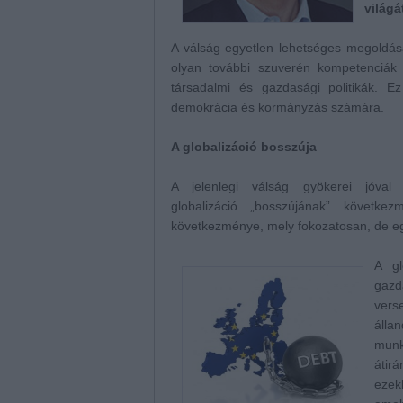
világá
A válság egyetlen lehetséges megoldá
olyan további szuverén kompetenciák á
társadalmi és gazdasági politikák. E
demokrácia és kormányzás számára.
A globalizáció bosszúja
A jelenlegi válság gyökerei jóval
globalizáció „bosszújának” követk
következménye, mely fokozatosan, de eg
A gl
gaz
vers
álla
munk
átir
ezek