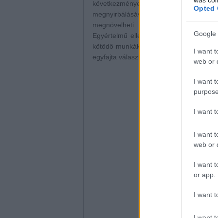
következménye, mely mindenhol a m
Opted 
megnyirbálásával jár a különböző me
megnövelheti a munkanélküliségi hoss
Google 
Egyértelmű ellentét van a könnyen elé
kötődő munkák iránti kereslet között (e
I want t
egyfajta válaszként a globalizáció vers
web or d
I want t
purpose
I want 
I want t
web or d
I want t
or app.
I want t
I want t