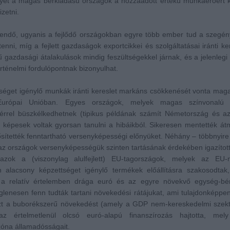
yet a magas bérkiadású országok a hozzáadott értékű munkaerőért 
zetni.
lendő, ugyanis a fejlődő országokban egyre több ember tud a szegé
nni, míg a fejlett gazdaságok exportcikkei és szolgáltatásai iránti ker
gazdasági átalakulások mindig feszültségekkel járnak, és a jelenlegi 
rténelmi fordulópontnak bizonyulhat.
séget igénylő munkák iránti kereslet markáns csökkenését vonta mag
Európai Unióban. Egyes országok, melyek magas színvonalú po
érrel büszkélkedhetnek (tipikus példának számít Németország és az
s képesek voltak gyorsan tanulni a hibáikból. Sikeresen mentették á
ítették fenntartható versenyképességi előnyüket. Néhány – többnyire
k az országok versenyképességük szinten tartásának érdekében igazítot
zok a (viszonylag alulfejlett) EU-tagországok, melyek az EU-n
 alacsony képzettséget igénylő termékek előállításra szakosodtak
 a relatív értelemben drága euró és az egyre növekvő egység-bér
lenesen fenn tudták tartani növekedési rátájukat, ami tulajdonképpen
Ezt a buborékszerű növekedést (amely a GDP nem-kereskedelmi
szek
értelmetlenül olcsó euró-alapú finanszírozás hajtotta, mely
zóna államadósságait.