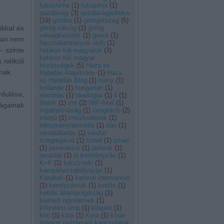
fukushima
(
1
)
fukusima
(
1
)
gazdasági
(
3
)
gazdaságpolitika
(
19
)
gordon
(
1
)
görögország
(
5
)
ikkal és
görög válság
(
1
)
görög
válságkezelés
(
1
)
grexit
(
1
)
gban nem
használatarányos útdíj
(
1
)
– szinte
határon túli magyarok
(
3
)
határon túli magyar
 nélküli
közösségek
(
5
)
Haza és
nak.
Haladás Alapítvány
(
1
)
Haza
és Haladás Blog
(
1
)
hiány
(
1
)
hollande
(
1
)
hungarian
(
1
)
rdulása,
identitás
(
1
)
ideológiai
(
1
)
il
(
1
)
illeték
(
1
)
imf
(
2
)
IMF-hitel
(
1
)
zágainak
ingatlanválság
(
1
)
integráció
(
2
)
interjú
(
1
)
intézkedések
(
1
)
intézménytelenítés
(
1
)
irán
(
1
)
iskolaátadás
(
1
)
iskolai
szegregáció
(
1
)
Izrael
(
1
)
izrael
(
1
)
janukovics
(
1
)
járások
(
1
)
javaslat
(
1
)
jó kormányzás
(
1
)
K+F
(
1
)
kaczynski
(
1
)
kampányszabályozás
(
1
)
Karabah
(
1
)
katonai intervenció
(
1
)
keretszámok
(
1
)
kettős
(
1
)
kettős állampolgárság
(
1
)
kiemelt egyetemek
(
1
)
kifizetési stop
(
1
)
kilépés
(
1
)
kim
(
1
)
kína
(
1
)
Kína
(
1
)
kínai-
magyar gazdasági kapcsolatok