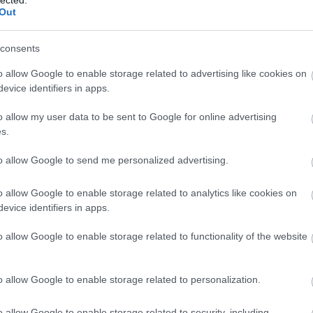
agánfogyasztás és a beruházás csökkenésével, illetve a közk
Out
gszorító intézkedés-csomagoknak betudhatóan. Ez a tendencia jel
zú távú természetes rátáját a válság előtti szintekkel összehaso
consents
rhető, alacsony képzettségű munkaerő kínálat és a tudás-alapú gaz
z utóbbi az az irány, amerre a legtöbb európai gazdaság igyekszik elm
o allow Google to enable storage related to advertising like cookies on
enyképességi nyomására).
evice identifiers in apps.
o allow my user data to be sent to Google for online advertising
s.
to allow Google to send me personalized advertising.
o allow Google to enable storage related to analytics like cookies on
evice identifiers in apps.
o allow Google to enable storage related to functionality of the website
o allow Google to enable storage related to personalization.
o allow Google to enable storage related to security, including