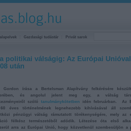
alapelvek
Gazdasági tudástár
Privát sarok
a politikai válságig: Az Európai Unióval
08 után
i Gordon írása a Bertelsman Alapítvány felkérésére készül
berében, és angolul jelent meg egy, a válság társ
kezményeiről szóló
tanulmánykötetben
idén februárban.
Az 
60 éves történelmének legnehezebb kihívásával áll szem
tközi pénzügyi válság rámutatott törékenységére, mely az 
ráció félkész természetéből adódik. Létezése óta első alk
zerül arra az Európai Unió, hogy közvetlenül szembesüljön a p