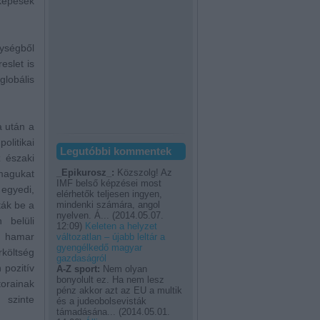
képesek
nységből
eslet is
globális
a után a
litikai
Legutóbbi kommentek
 északi
_Epikurosz_:
Közszolg! Az
tmagukat
IMF belső képzései most
 egyedi,
elérhetők teljesen ingyen,
ták be a
mindenki számára, angol
nyelven. Á...
(
2014.05.07.
 belüli
12:09
)
Keleten a helyzet
, hamar
változatlan – újabb leltár a
gyengélkedő magyar
költség
gazdaságról
 pozitív
A-Z sport:
Nem olyan
bonyolult ez. Ha nem lesz
torainak
pénz akkor azt az EU a multik
 szinte
és a judeobolsevisták
támadásána...
(
2014.05.01.