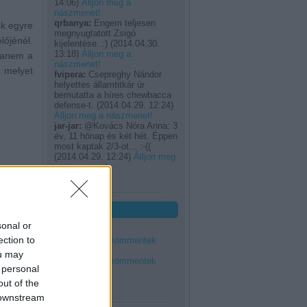
14:06
)
Álljon meg a
nászmenet!
qrbanya:
Engem teljesen
k egyre
megnyugtatott Zsigó
lőjénél.
kijelentése. :)
(
2014.04.30.
13:18
)
Álljon meg a
hanem a
nászmenet!
 melyet
fvipera:
Csepreghy Nándor
helyettes államtitkár úr
bemutatta a híres chewbacca
defense-t.
(
2014.04.29. 12:24
)
Álljon meg a nászmenet!
jar-jar:
@Kovács Nóra Anna: 3
év, 11 hónap és két hét. Éppen
most kaptak 2/3-ot... :-((
(
2014.04.29. 12:24
)
Álljon meg
a nászmenet!
Utolsó 20
Feedek
sonal or
RSS 2.0
ection to
bejegyzések
,
kommentek
Atom
ou may
bejegyzések
,
kommentek
 personal
out of the
 downstream